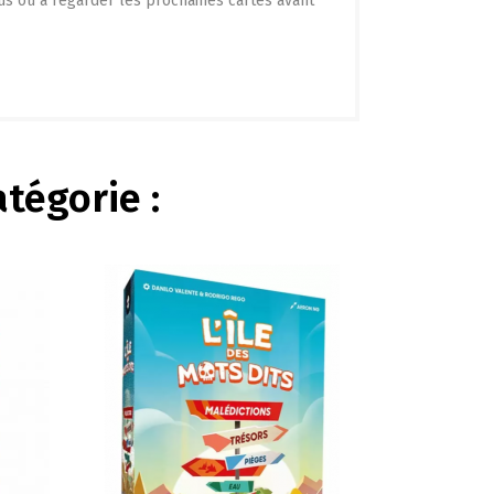
us ou à regarder les prochaines cartes avant
tégorie :