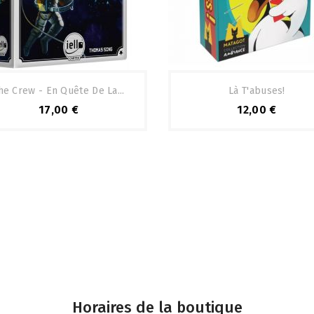
he Crew - En Quête De La...
Là T'abuses!
17,00 €
12,00 €
Horaires de la boutique