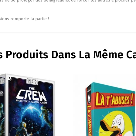
s de se protéger des déflagrations, de forcer les autres à piocher pl
sions remporte la partie !
s Produits Dans La Même Ca