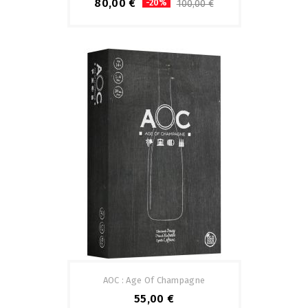
80,00 €
-20%
100,00 €
AOC : Age Of Champagne
55,00 €